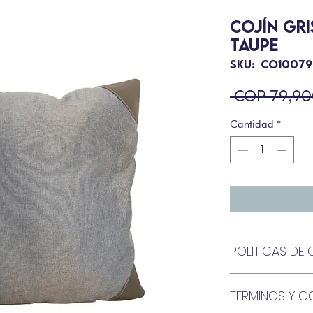
COJÍN GR
TAUPE
SKU: CO10079
 COP 79,90
Cantidad
*
POLITICAS D
El cambio o devol
TERMINOS Y C
BARTHON, puede so
diez
(10)
días calen