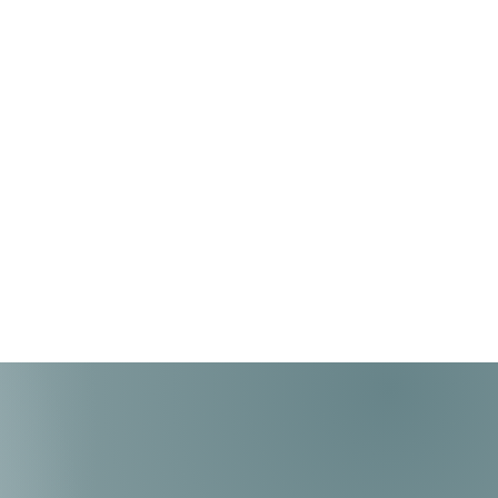
da de la garantía si el cliente decide
nes al producto.
tres que nuestros términos y
a son excelentes, porque en
s que tengas lo mejor en
tendencia y calidad a tu manera.
s por garantía, se procederá a la
ducto. De no resultar posible su
o por falta de stock o existencias
ocederá, a elección del cliente, al
to por uno de similares
specificaciones técnicas de resultar
fecto, a la devolución total del
te pagado. En caso de solicitarse el
ducto de mayor valor al
do y/o características diferentes, el
ar el valor del excedente que