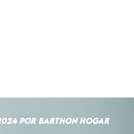
Es causal de pérdi
hacer modificacio
Esperamos encuen
plazos de garantí
BARTHON buscamo
producto, estilo, 
En caso de cambio
reparación del pro
reparación o cambi
del producto, se pr
cambio del produc
características o e
posible o, en su de
precio efectivamen
cambio por un pro
2024 POR BARTHON HOGAR
efectivamente paga
cliente deberá pag