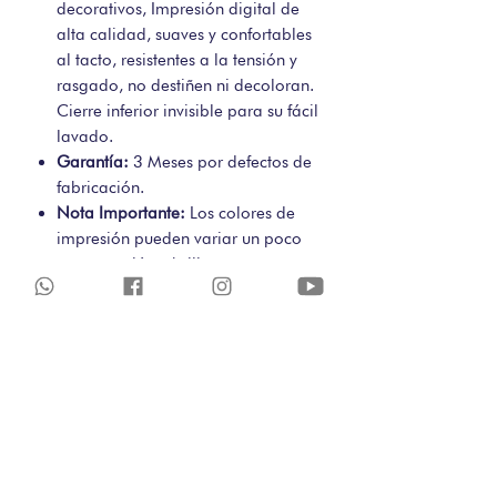
decorativos, Impresión digital de
alta calidad, suaves y confortables
al tacto, resistentes a la tensión y
rasgado, no destiñen ni decoloran.
Cierre inferior invisible para su fácil
lavado.
Garantía:
3 Meses por defectos de
fabricación.
Nota Importante:
Los colores de
impresión pueden variar un poco
en saturación y brillo con respecto a
la foto original, por diferencias en
la resolución de la pantalla de su
computador o dispositivo móvil.
POLITICAS DE CAMBIOS-
COMPRAS WEB
El cambio o devolución de un producto