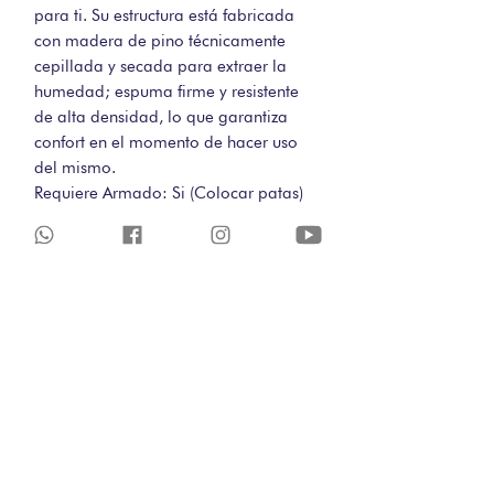
para ti. Su estructura está fabricada
con madera de pino técnicamente
cepillada y secada para extraer la
humedad; espuma firme y resistente
de alta densidad, lo que garantiza
confort en el momento de hacer uso
del mismo.
Requiere Armado: Si (Colocar patas)
Color:
(Sujeto a disponibilidad)
Medidas:
Ancho Total: 176cm / Alto
Total: 75cm / Profundidad: 88cm.
POLITICAS DE CAMBIOS-
COMPRAS WEB
El cambio o devolución de un producto
TERMINOS Y CONDICIONES.
adquirido en BARTHON, puede
solicitarse dentro de los primeros diez