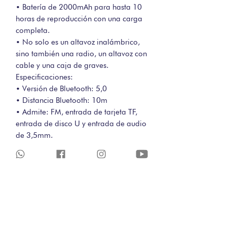
• Batería de 2000mAh para hasta 10
horas de reproducción con una carga
completa.
• No solo es un altavoz inalámbrico,
sino también una radio, un altavoz con
cable y una caja de graves.
Especificaciones:
• Versión de Bluetooth: 5,0
• Distancia Bluetooth: 10m
• Admite: FM, entrada de tarjeta TF,
entrada de disco U y entrada de audio
de 3,5mm.
• Memoria extendida: 32G
• Capacidad de la batería: 2000mAh
• Tiempo de carga: 3 horas
• Tiempo de escucha/conversación:
10 horas
• Tiempo en espera: 72 horas
• Potencia de salida: 5W x 2