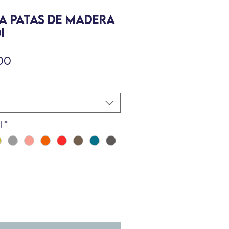
A PATAS DE MADERA
I
Precio
00
i
*