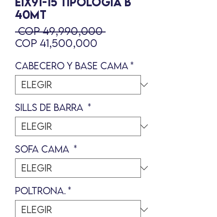
EIX91-15 TIPOLOGIA B
40MT
Precio
 COP 49,990,000 
Precio
COP 41,500,000
de
CABECERO Y BASE CAMA
oferta
*
SILLS DE BARRA
*
SOFA CAMA
*
POLTRONA.
*