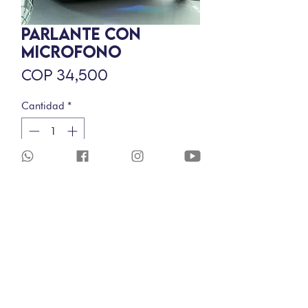
PARLANTE CON
MICROFONO
Precio
COP 34,500
Cantidad
*
Agregar al carrito
GARANTÍA
El cambio o devolución de un producto
adquirido en BARTHON, puede