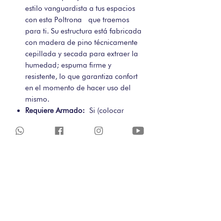
estilo vanguardista a tus espacios
con esta Poltrona que traemos
para ti. Su estructura está fabricada
con madera de pino técnicamente
cepillada y secada para extraer la
humedad; espuma firme y
resistente, lo que garantiza confort
en el momento de hacer uso del
mismo.
Requiere Armado:
Si (colocar
patas).
Color:
(Sujeto a disponibilidad)
Medidas:
Ancho: 70cm / Alto:
85cm / Profundidad: 80cm
POLITICAS DE CAMBIOS-
COMPRAS WEB