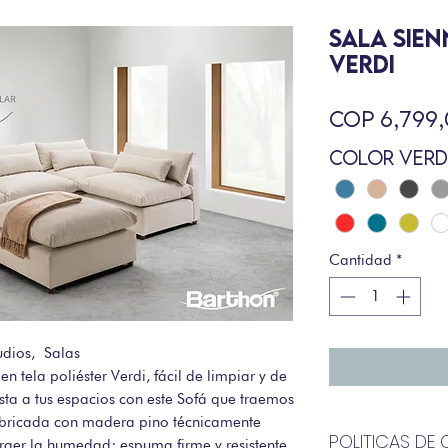
SALA SIE
VERDI
COP 6,799
Color Verd
Cantidad
*
udios, Salas
en tela poliéster Verdi, fácil de limpiar y de
ista a tus espacios con este Sofá que traemos
 fabricada con madera pino técnicamente
POLITICAS D
raer la humedad; espuma firme y resistente,