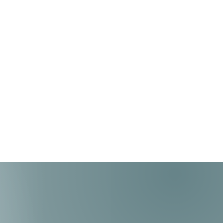
ra el cuidado de los muebles. La
 mediante arreglo o cambio de
io de BARTHON, después de haber
espectiva revisión técnica.
da de la garantía si el cliente decide
nes al producto.
tres que nuestros términos y
a son excelentes, porque en
s que tengas lo mejor en
tendencia y calidad a tu manera.
s por garantía, se procederá a la
ducto. De no resultar posible su
o por falta de stock o existencias
ocederá, a elección del cliente, al
to por uno de similares
specificaciones técnicas de resultar
fecto, a la devolución total del