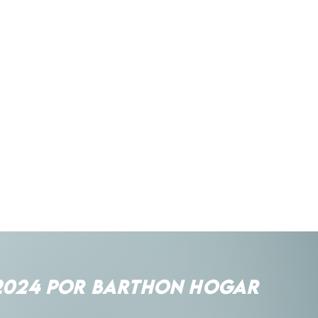
consejos dados pa
garantía se cubre
acuerdo a criter
llevado a cabo la r
Es causal de pérdi
hacer modificacio
Esperamos encuen
plazos de garantí
BARTHON buscamo
producto, estilo, 
En caso de cambio
reparación del pro
reparación o cambi
del producto, se pr
cambio del produc
2024 POR BARTHON HOGAR
características o e
posible o, en su de