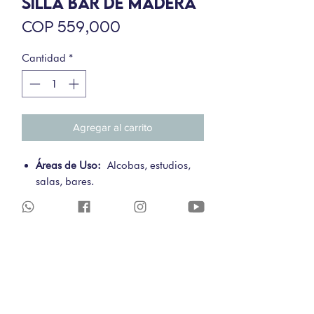
SILLA BAR DE MADERA
Precio
COP 559,000
Cantidad
*
Agregar al carrito
Áreas de Uso:
Alcobas, estudios,
salas, bares.
Materiales:
Silla de bar en
madera, fácil de limpiar y de usar.
Da un estilo vanguardista a tus
espacios con esta silla de bar que
traemos para ti.
Requiere Armado:
No
Color:
Blanca natural
Medidas:
Alto Total: 75cm / Alto