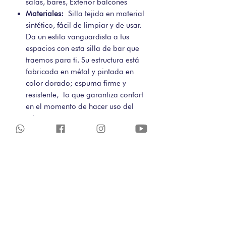
salas, bares, Exterior balcones
Materiales:
Silla tejida en material
sintético, fácil de limpiar y de usar.
Da un estilo vanguardista a tus
espacios con esta silla de bar que
traemos para ti. Su estructura está
fabricada en métal y pintada en
color dorado; espuma firme y
resistente, lo que garantiza confort
en el momento de hacer uso del
mismo.
Requiere Armado:
No
Color:
Blanco + Estructura Cobre.
Medidas:
71 X 79 X 86 cm
POLITICAS DE CAMBIOS-
COMPRAS WEB
El cambio o devolución de un producto