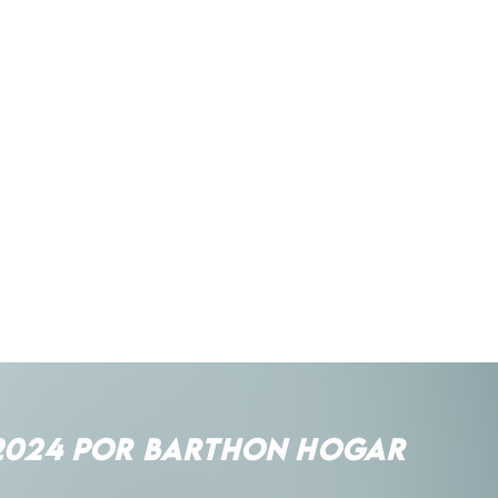
Es causal de pérdi
hacer modificacio
Esperamos encuen
plazos de garantí
BARTHON buscamo
producto, estilo, 
En caso de cambio
reparación del pro
reparación o cambi
del producto, se pr
cambio del produc
características o e
posible o, en su de
precio efectivamen
cambio por un pro
2024 POR BARTHON HOGAR
efectivamente paga
cliente deberá pag
resultare necesari