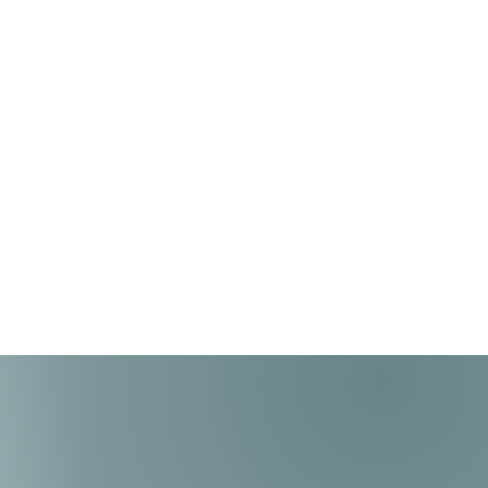
da de la garantía si el cliente decide
nes al producto.
tres que nuestros términos y
a son excelentes, porque en
s que tengas lo mejor en
tendencia y calidad a tu manera.
s por garantía, se procederá a la
ducto. De no resultar posible su
o por falta de stock o existencias
ocederá, a elección del cliente, al
to por uno de similares
specificaciones técnicas de resultar
fecto, a la devolución total del
te pagado. En caso de solicitarse el
ducto de mayor valor al
do y/o características diferentes, el
ar el valor del excedente que
o para cubrir el precio del nuevo