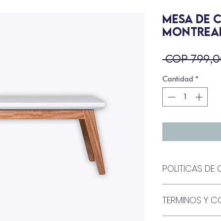
MESA DE 
MONTREA
 COP 799,0
Cantidad
*
POLITICAS D
El cambio o devol
TERMINOS Y C
BARTHON, puede so
diez
(10)
días calen
Nuestros muebles