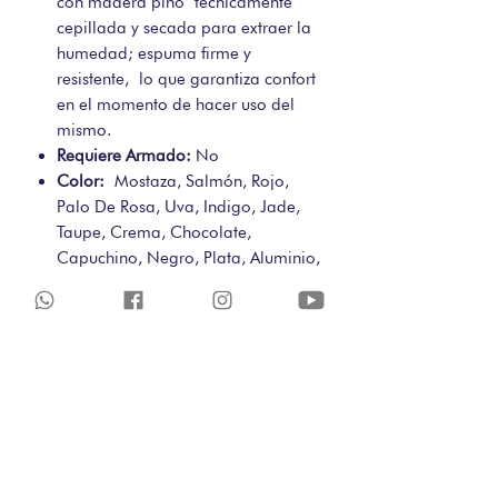
con madera pino técnicamente
cepillada y secada para extraer la
humedad; espuma firme y
resistente, lo que garantiza confort
en el momento de hacer uso del
mismo.
Requiere Armado:
No
Color:
Mostaza, Salmón, Rojo,
Palo De Rosa, Uva, Indigo, Jade,
Taupe, Crema, Chocolate,
Capuchino, Negro, Plata, Aluminio,
Carbón, Crudo (Sujeto a
disponibilidad)
Medidas:
Diametro: 50cm / Alto:
35cm
POLITICAS DE CAMBIOS-
COMPRAS WEB